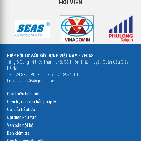
HỘI VIÊN
HIỆP HỘI TƯ VẤN XÂY DỰNG VIỆT NAM - VECAS
Tầng 6 Cung Trí thức Thành phố, Số 1 Tôn Thất Thuyết, Quận Cầu Giấy -
Hà Nội
Tel: 024 3821 8093
Fax: 024 3974 0109
Email:
vecas95@gmail.com
Giới thiệu hiệp hội
Điều lệ, các văn bản pháp lý
Cơ cấu tổ chức
Đại diện khu vực
Văn bản nội bộ
Ban kiểm tra
Các ban chuyên môn