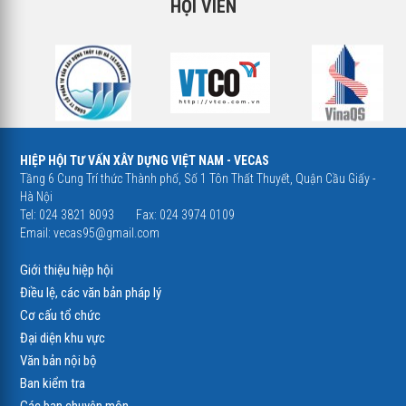
HỘI VIÊN
HIỆP HỘI TƯ VẤN XÂY DỰNG VIỆT NAM - VECAS
Tầng 6 Cung Trí thức Thành phố, Số 1 Tôn Thất Thuyết, Quận Cầu Giấy -
Hà Nội
Tel: 024 3821 8093
Fax: 024 3974 0109
Email:
vecas95@gmail.com
Giới thiệu hiệp hội
Điều lệ, các văn bản pháp lý
Cơ cấu tổ chức
Đại diện khu vực
Văn bản nội bộ
Ban kiểm tra
Các ban chuyên môn