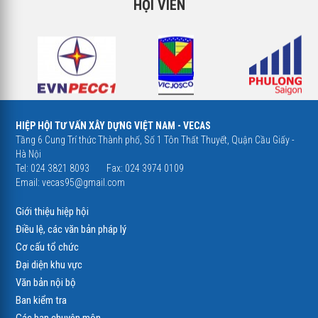
HỘI VIÊN
HIỆP HỘI TƯ VẤN XÂY DỰNG VIỆT NAM - VECAS
Tầng 6 Cung Trí thức Thành phố, Số 1 Tôn Thất Thuyết, Quận Cầu Giấy -
Hà Nội
Tel: 024 3821 8093
Fax: 024 3974 0109
Email:
vecas95@gmail.com
Giới thiệu hiệp hội
Điều lệ, các văn bản pháp lý
Cơ cấu tổ chức
Đại diện khu vực
Văn bản nội bộ
Ban kiểm tra
Các ban chuyên môn