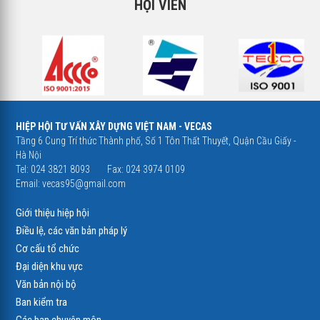
HỘI VIÊN
HIỆP HỘI TƯ VẤN XÂY DỰNG VIỆT NAM - VECAS
Tầng 6 Cung Trí thức Thành phố, Số 1 Tôn Thất Thuyết, Quận Cầu Giấy -
Hà Nội
Tel: 024 3821 8093
Fax: 024 3974 0109
Email:
vecas95@gmail.com
Giới thiệu hiệp hội
Điều lệ, các văn bản pháp lý
Cơ cấu tổ chức
Đại diện khu vực
Văn bản nội bộ
Ban kiểm tra
Các ban chuyên môn