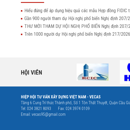
Hiểu đúng để áp dụng hiệu quả các mẫu Hợp đồng FIDIC t
Gần 900 người tham dự Hội nghị phổ biến Nghị định 207/
THƯ MỜI THAM DỰ HỘI NGHỊ PHỔ BIẾN Nghị định 207
Trên 1000 người dự Hội nghị phổ biến Nghị định 217/20
HỘI VIÊN
HIỆP HỘI TƯ VẤN XÂY DỰNG VIỆT NAM - VECAS
Tầng 6 Cung Trí thức Thành phố, Số 1 Tôn Thất Thuyết, Quận Cầu Giấ
Tel: 024 3821 8093
Fax: 024 3974 0109
Email:
vecas95@gmail.com