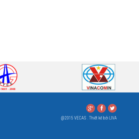
@2015 VECAS . Thiết kế bởi
LIVA