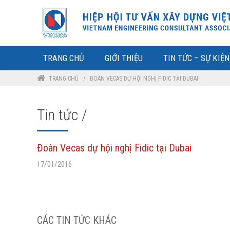
TRANG CHỦ
GIỚI THIỆU
TIN TỨC – SỰ KIỆN
TRANG CHỦ
/
ĐOÀN VECAS DỰ HỘI NGHỊ FIDIC TẠI DUBAI
Tin tức /
Đoàn Vecas dự hội nghị Fidic tại Dubai
17/01/2016
CÁC TIN TỨC KHÁC