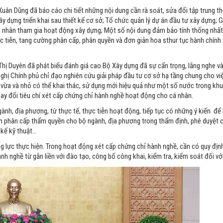
Xuân Dũng đã báo cáo chi tiết những nội dung cần rà soát, sửa đổi tập trung 
ây dựng triển khai sau thiết kế cơ sở; Tổ chức quản lý dự án đầu tư xây dựng; 
á nhân tham gia hoạt động xây dựng; Một số nội dung đảm bảo tính thống nhấ
tiễn, tang cường phân cấp, phân quyền và đơn giản hoa sthur tục hành chính 
Thị Duyên đã phát biểu đánh giá cao Bộ Xây dựng đã sự cẩn trọng, lắng nghe và 
nghị Chính phủ chỉ đạo nghiên cứu giải pháp đầu tư cơ sở hạ tầng chung cho v
p vừa và nhỏ có thể khai thác, sử dụng mới hiệu quả như một số nước trong khu
hay đổi tiêu chí xét cấp chứng chỉ hành nghề hoạt động cho cá nhân.
ành, địa phương, từ thực tế, thực tiễn hoạt động, tiếp tục có những ý kiến để
 phân cấp thẩm quyền cho bộ ngành, địa phương trong thẩm định, phê duyệt c
 kế kỹ thuật…
g lực thực hiện. Trong hoạt động xét cấp chứng chỉ hành nghề, cần có quy định
nh nghề từ gắn liền với đào tạo, công bố công khai, kiểm tra, kiểm soát đối vớ