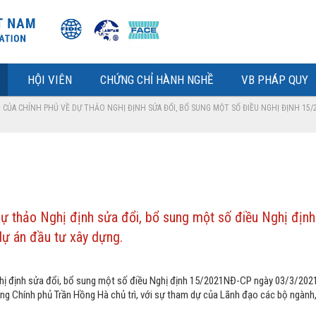
HỘI VIÊN
CHỨNG CHỈ HÀNH NGHỀ
VB PHÁP QUY
Ị CỦA CHÍNH PHỦ VỀ DỰ THẢO NGHỊ ĐỊNH SỬA ĐỔI, BỔ SUNG MỘT SỐ ĐIỀU NGHỊ ĐỊNH 15
 dự thảo Nghị định sửa đổi, bổ sung một số điều Nghị đị
 dự án đầu tư xây dựng.
hị định sửa đổi, bổ sung một số điều Nghị định 15/2021NĐ-CP ngày 03/3/2021 
ng Chính phủ Trần Hồng Hà chủ trì, với sự tham dự của Lãnh đạo các bộ ngành