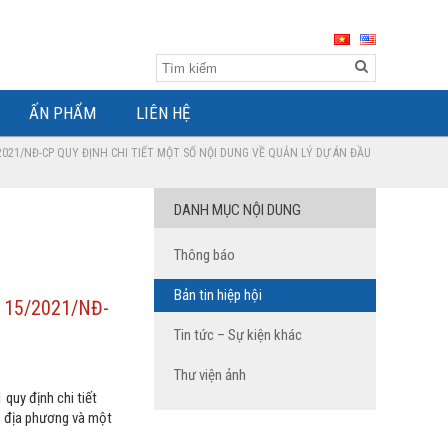
ẤN PHẨM
LIÊN HỆ
/2021/NĐ-CP QUY ĐỊNH CHI TIẾT MỘT SỐ NỘI DUNG VỀ QUẢN LÝ DỰ ÁN ĐẦU
DANH MỤC NỘI DUNG
Thông báo
Bản tin hiệp hội
nh 15/2021/NĐ-
Tin tức – Sự kiện khác
Thư viện ảnh
quy định chi tiết
, địa phương và một