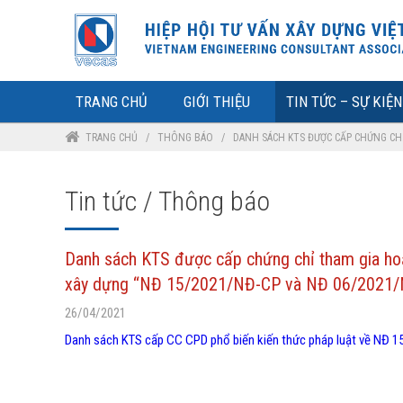
TRANG CHỦ
GIỚI THIỆU
TIN TỨC – SỰ KIỆN
TRANG CHỦ
/
THÔNG BÁO
/
DANH SÁCH KTS ĐƯỢC CẤP CHỨNG CHỈ
Tin tức / Thông báo
Danh sách KTS được cấp chứng chỉ tham gia hoạt 
xây dựng “NĐ 15/2021/NĐ-CP và NĐ 06/2021
26/04/2021
Danh sách KTS cấp CC CPD phổ biến kiến thức pháp luật về NĐ 1