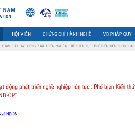
HỘI VIÊN
CHỨNG CHỈ HÀNH NGHỀ
VB PHÁP QUY
 THAM GIA HOẠT ĐỘNG PHÁT TRIỂN NGHỀ NGHIỆP LIÊN TỤC : PHỔ BIẾN KIẾN THỨC PHÁP 
động phát triển nghề nghiệp liên tục : Phổ biến Kiến thứ
/NĐ-CP”
5 và NĐ 06