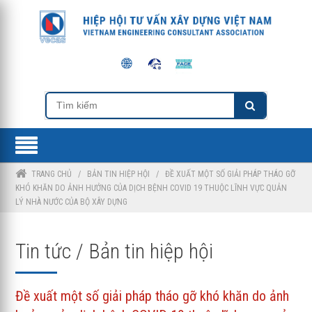
TRANG CHỦ
/
BẢN TIN HIỆP HỘI
/
ĐỀ XUẤT MỘT SỐ GIẢI PHÁP THÁO GỠ
KHÓ KHĂN DO ẢNH HƯỞNG CỦA DỊCH BỆNH COVID 19 THUỘC LĨNH VỰC QUẢN
LÝ NHÀ NƯỚC CỦA BỘ XÂY DỰNG
Tin tức / Bản tin hiệp hội
Đề xuất một số giải pháp tháo gỡ khó khăn do ảnh