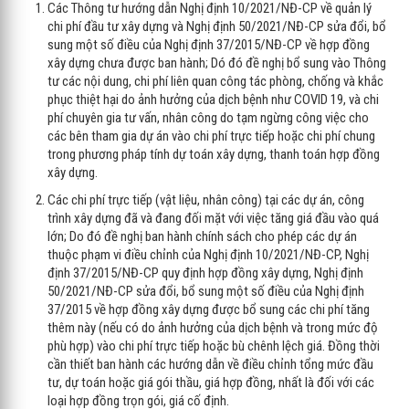
Các Thông tư hướng dẫn Nghị định 10/2021/NĐ-CP về quản lý
chi phí đầu tư xây dựng và Nghị định 50/2021/NĐ-CP sửa đổi, bổ
sung một số điều của Nghị định 37/2015/NĐ-CP về hợp đồng
xây dựng chưa được ban hành; Dó đó đề nghị bổ sung vào Thông
tư các nội dung, chi phí liên quan công tác phòng, chống và khắc
phục thiệt hại do ảnh hưởng của dịch bệnh như COVID 19, và chi
phí chuyên gia tư vấn, nhân công do tạm ngừng công việc cho
các bên tham gia dự án vào chi phí trực tiếp hoặc chi phí chung
trong phương pháp tính dự toán xây dựng, thanh toán hợp đồng
xây dựng.
Các chi phí trực tiếp (vật liệu, nhân công) tại các dự án, công
trình xây dựng đã và đang đối mặt với việc tăng giá đầu vào quá
lớn; Do đó đề nghị ban hành chính sách cho phép các dự án
thuộc phạm vi điều chỉnh của Nghị định 10/2021/NĐ-CP, Nghị
định 37/2015/NĐ-CP quy định hợp đồng xây dựng, Nghị định
50/2021/NĐ-CP sửa đổi, bổ sung một số điều của Nghị định
37/2015 về hợp đồng xây dựng được bổ sung các chi phí tăng
thêm này (nếu có do ảnh hưởng của dịch bệnh và trong mức độ
phù hợp) vào chi phí trực tiếp hoặc bù chênh lệch giá. Đồng thời
cần thiết ban hành các hướng dẫn về điều chỉnh tổng mức đầu
tư, dự toán hoặc giá gói thầu, giá hợp đồng, nhất là đối với các
loại hợp đồng trọn gói, giá cố định.