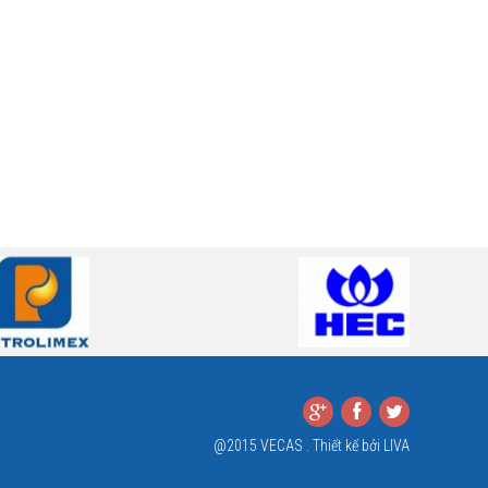
@2015 VECAS . Thiết kế bởi
LIVA