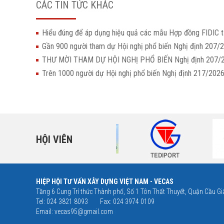
CÁC TIN TỨC KHÁC
Hiểu đúng để áp dụng hiệu quả các mẫu Hợp đồng FIDIC t
Gần 900 người tham dự Hội nghị phổ biến Nghị định 207/
THƯ MỜI THAM DỰ HỘI NGHỊ PHỔ BIẾN Nghị định 207
Trên 1000 người dự Hội nghị phổ biến Nghị định 217/20
HỘI VIÊN
HIỆP HỘI TƯ VẤN XÂY DỰNG VIỆT NAM - VECAS
Tầng 6 Cung Trí thức Thành phố, Số 1 Tôn Thất Thuyết, Quận Cầu Giấ
Tel: 024 3821 8093
Fax: 024 3974 0109
Email:
vecas95@gmail.com