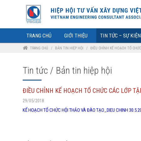
TRANG CHỦ
GIỚI THIỆU
TIN TỨC – SỰ KIỆN
TRANG CHỦ
/
BẢN TIN HIỆP HỘI
/
ĐIỀU CHỈNH KẾ HOẠCH TỔ CHỨC
Tin tức / Bản tin hiệp hội
ĐIỀU CHỈNH KẾ HOẠCH TỔ CHỨC CÁC LỚP TẬ
29/05/2018
KẾ HOẠCH TỔ CHỨC HỘI THẢO VÀ ĐÀO TẠO_DIEU CHINH 30.5.2