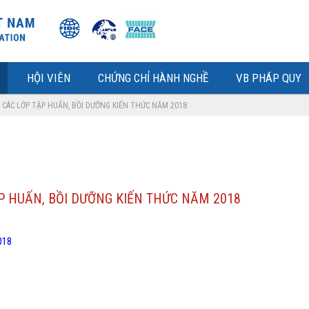
HỘI VIÊN
CHỨNG CHỈ HÀNH NGHỀ
VB PHÁP QUY
 CÁC LỚP TẬP HUẤN, BỒI DƯỠNG KIẾN THỨC NĂM 2018
P HUẤN, BỒI DƯỠNG KIẾN THỨC NĂM 2018
018