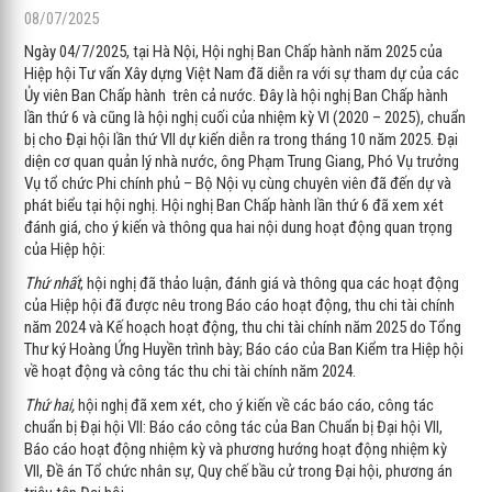
08/07/2025
Ngày 04/7/2025, tại Hà Nội, Hội nghị Ban Chấp hành năm 2025 của
Hiệp hội Tư vấn Xây dựng Việt Nam đã diễn ra với sự tham dự của các
Ủy viên Ban Chấp hành trên cả nước. Đây là hội nghị Ban Chấp hành
lần thứ 6 và cũng là hội nghị cuối của nhiệm kỳ VI (2020 – 2025), chuẩn
bị cho Đại hội lần thứ VII dự kiến diễn ra trong tháng 10 năm 2025. Đại
diện cơ quan quản lý nhà nước, ông Phạm Trung Giang, Phó Vụ trưởng
Vụ tổ chức Phi chính phủ – Bộ Nội vụ cùng chuyên viên đã đến dự và
phát biểu tại hội nghị. Hội nghị Ban Chấp hành lần thứ 6 đã xem xét
đánh giá, cho ý kiến và thông qua hai nội dung hoạt động quan trọng
của Hiệp hội:
Thứ nhất
, hội nghị đã thảo luận, đánh giá và thông qua các hoạt động
của Hiệp hội đã được nêu trong Báo cáo hoạt động, thu chi tài chính
năm 2024 và Kế hoạch hoạt động, thu chi tài chính năm 2025 do Tổng
Thư ký Hoàng Ứng Huyền trình bày; Báo cáo của Ban Kiểm tra Hiệp hội
về hoạt động và công tác thu chi tài chính năm 2024.
Thứ hai,
hội nghị đã xem xét, cho ý kiến về các báo cáo, công tác
chuẩn bị Đại hội VII: Báo cáo công tác của Ban Chuẩn bị Đại hội VII,
Báo cáo hoạt động nhiệm kỳ và phương hướng hoạt động nhiệm kỳ
VII, Đề án Tổ chức nhân sự, Quy chế bầu cử trong Đại hội, phương án