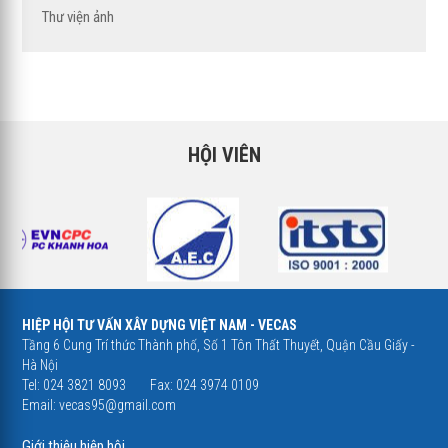
Thư viện ảnh
HỘI VIÊN
HIỆP HỘI TƯ VẤN XÂY DỰNG VIỆT NAM - VECAS
Tầng 6 Cung Trí thức Thành phố, Số 1 Tôn Thất Thuyết, Quận Cầu Giấy -
Hà Nội
Tel: 024 3821 8093
Fax: 024 3974 0109
Email:
vecas95@gmail.com
Giới thiệu hiệp hội