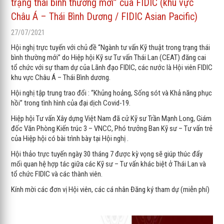
trạng thái bình thường mới” của FIDIC (khu vực
Châu Á – Thái Bình Dương / FIDIC Asian Pacific)
27/07/2021
Hội nghị trực tuyến với chủ đề “Ngành tư vấn Kỹ thuật trong trạng thái
bình thường mới” do Hiệp hội Kỹ sư Tư vấn Thái Lan (CEAT) đăng cai
tổ chức với sự tham dự của Lãnh đạo FIDIC, các nước là Hội viên FIDIC
khu vực Châu Á – Thái Bình dương.
Hội nghị tập trung trao đổi : “Khủng hoảng, Sống sót và Khả năng phục
hồi” trong tình hình của đại dịch Covid-19.
Hiệp hội Tư vấn Xây dựng Việt Nam đã cử Kỹ sư Trần Mạnh Long, Giám
đốc Văn Phòng Kiến trúc 3 – VNCC, Phó trưởng Ban Kỹ sư – Tư vấn trẻ
của Hiệp hội có bài trình bày tại Hội nghị .
Hội thảo trực tuyến ngày 30 tháng 7 được kỳ vọng sẽ giúp thúc đẩy
mối quan hệ hợp tác giữa các Kỹ sư – Tư vấn khác biệt ở Thái Lan và
tổ chức FIDIC và các thành viên.
Kính mời các đơn vị Hội viên, các cá nhân Đăng ký tham dự (miễn phí)