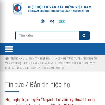
TRANG CHỦ
/
BẢN TIN HIỆP HỘI
/
HỘI NGHỊ TRỰC TUYẾN “NGÀNH TƯ
VẤN KỸ THUẬT TRONG TRẠNG THÁI BÌNH THƯỜNG MỚI” CỦA FIDIC (KHU VỰC
CHÂU Á – THÁI BÌNH DƯƠNG / FIDIC ASIAN PACIFIC)
Tin tức / Bản tin hiệp hội
Hội nghị trực tuyến “Ngành Tư vấn kỹ thuật trong