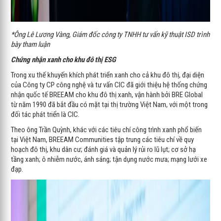
*Ông Lê Lương Vàng, Giám đốc công ty TNHH tư vấn kỹ thuật ISD trình
bày tham luận
Chứng nhận xanh cho khu đô thị ESG
Trong xu thế khuyến khích phát triển xanh cho cả khu đô thị, đại diện
của Công ty CP công nghệ và tư vấn CIC đã giới thiệu hệ thống chứng
nhận quốc tế BREEAM cho khu đô thị xanh, vận hành bởi BRE Global
từ năm 1990 đã bắt đầu có mặt tại thị trường Việt Nam, với một trong
đối tác phát triển là CIC.
Theo ông Trần Quỳnh, khác với các tiêu chí công trình xanh phổ biến
tại Việt Nam, BREEAM Communities tập trung các tiêu chí về quy
hoạch đô thị, khu dân cư; đánh giá và quản lý rủi ro lũ lụt; cơ sở hạ
tầng xanh; ô nhiễm nước, ánh sáng; tận dụng nước mưa; mạng lưới xe
đạp.