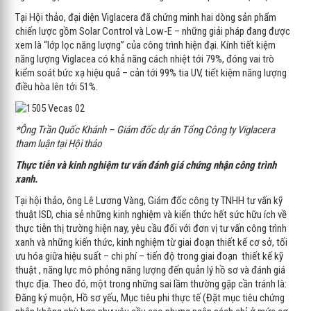
Tại Hội thảo, đại diện Viglacera đã chứng minh hai dòng sản phẩm
chiến lược gồm Solar Control và Low-E – những giải pháp đang được
xem là “lớp lọc năng lượng” của công trình hiện đại. Kính tiết kiệm
năng lượng Viglacea có khả năng cách nhiệt tới 79%, đóng vai trò
kiểm soát bức xạ hiệu quả – cản tới 99% tia UV, tiết kiệm năng lượng
điều hòa lên tới 51%.
*Ông Trần Quốc Khánh – Giám đốc dự án Tổng Công ty Viglacera
tham luận tại Hội thảo
Thực tiễn và kinh nghiệm tư vấn đánh giá chứng nhận công trình
xanh.
Tại hội thảo, ông Lê Lương Vàng, Giám đốc công ty TNHH tư vấn kỹ
thuật ISD, chia sẻ những kinh nghiệm và kiến thức hết sức hữu ích về
thực tiễn thị trường hiện nay, yêu cầu đối với đơn vị tư vấn công trình
xanh và những kiến thức, kinh nghiệm từ giai đoạn thiết kế cơ sở, tối
ưu hóa giữa hiệu suất – chi phí – tiến độ trong giai đoạn thiết kế kỹ
thuật , năng lực mô phỏng năng lượng đến quản lý hồ sơ và đánh giá
thực địa. Theo đó, một trong những sai lầm thường gặp cần tránh là:
Đăng ký muộn, Hồ sơ yếu, Mục tiêu phi thực tế (Đặt mục tiêu chứng