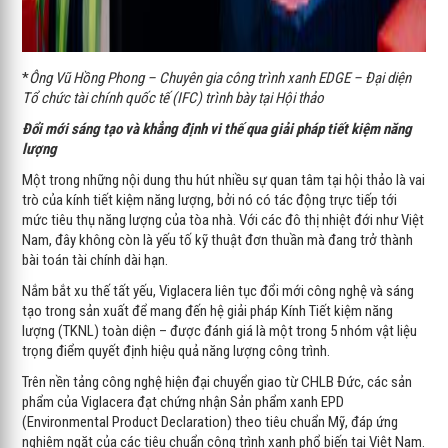
*
Ông Vũ Hồng Phong – Chuyên gia công trình xanh EDGE – Đại diện
Tổ chức tài chính quốc tế (IFC) trình bày tại Hội thảo
Đổi mới sáng tạo và khẳng định vi thế qua giải pháp tiết kiệm năng
lượng
Một trong những nội dung thu hút nhiều sự quan tâm tại hội thảo là vai
trò của kính tiết kiệm năng lượng, bởi nó có tác động trực tiếp tới
mức tiêu thụ năng lượng của tòa nhà. Với các đô thị nhiệt đới như Việt
Nam, đây không còn là yếu tố kỹ thuật đơn thuần mà đang trở thành
bài toán tài chính dài hạn.
Nắm bắt xu thế tất yếu, Viglacera liên tục đổi mới công nghệ và sáng
tạo trong sản xuất để mang đến hệ giải pháp Kính Tiết kiệm năng
lượng (TKNL) toàn diện – được đánh giá là một trong 5 nhóm vật liệu
trọng điểm quyết định hiệu quả năng lượng công trình.
Trên nền tảng công nghệ hiện đại chuyển giao từ CHLB Đức, các sản
phẩm của Viglacera đạt chứng nhận Sản phẩm xanh EPD
(Environmental Product Declaration) theo tiêu chuẩn Mỹ, đáp ứng
nghiêm ngặt của các tiêu chuẩn công trình xanh phổ biến tại Việt Nam.