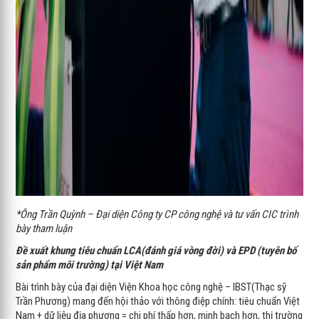
*Ông Trần Quỳnh – Đại diện Công ty CP công nghệ và tư vấn CIC trình
bày tham luận
Đề xuất khung tiêu chuẩn LCA(đánh giá vòng đời) và EPD (tuyên bố
sản phẩm môi trường) tại Việt Nam
Bài trình bày của đại diện Viện Khoa học công nghệ – IBST(Thạc sỹ
Trần Phương) mang đến hội thảo với thông điệp chính: tiêu chuẩn Việt
Nam + dữ liệu địa phương = chi phí thấp hơn, minh bạch hơn, thị trường