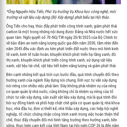
*Ông Nguyễn Hữu Tiến, Phó Vụ trưởng Vụ Khoa học công nghệ, môi
trường và vật liệu xây dựng (Bộ Xây dựng) phát biểu tại Hội thảo.
Ông Tiến cho hay, thúc đẩy phát triển công trình xanh, giảm phát thải
carbon là một trong những nội dung được Đảng và Nhà nước hết sức
quan tâm. Nghị quyết số 70-NQ/TW ngày 20/8/2025 của Bộ Chính trị
về bảo đảm an ninh năng lượng quốc gia đến năm 2030, tầm nhìn đến
năm 2045 đều xác định ưu tiên phát triển đất nước theo mô hình kinh
tế xanh, kinh tế tuần hoàn; khuyến khích phát triển hạ tầng xanh, đô
thị xanh, khuyến khích phát triển công trình xanh, sử dụng vật liệu
xanh, vật liệu tái chế, vật liệu tiết kiệm năng lượng và giảm phát thải.
Bên cạnh những kết quả tích cực bước đầu, quá trình chuyển đổi theo
hướng xanh của ngành Xây dựng nói chung, lĩnh vực tư vấn xây dựng
nói riêng còn nhiều việc phải làm. Đây không phải nhiệm vụ của riêng
cơ quan quản lý nhà nước, cũng không chỉ là nhiệm vụ riêng của tổ
chức tư vấn xây dựng, sản xuất vật liệu xây dựng, mà là quá trình đòi
hỏi sự đồng hành và phối hợp chặt chẽ giữa cơ quan quản lý, nhà khoa
học, nhà đầu tư, đơn vị thiết kế, nhà thầu xây dựng, các hiệp hội nghề
nghiệp, tổ chức chứng nhận công trình xanh trong việc hoàn thiện thể
chế, thúc đẩy chuyển đổi mô hình tăng trưởng theo hướng xanh, bền
vững, thực hiện cam kết của Việt Nam tại Hội nghị COP 26 là đến năm