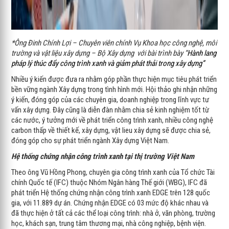
*Ông Đinh Chính Lợi – Chuyên viên chính Vụ Khoa học công nghệ, môi
trường và vật liệu xây dựng – Bộ Xây dựng với bài trình bày “
Hành lang
pháp lý thúc đẩy công trình xanh và giảm phát thải trong xây dựng”
Nhiều ý kiến được đưa ra nhằm góp phần thực hiện mục tiêu phát triển
bền vững ngành Xây dựng trong tình hình mới. Hội thảo ghi nhận những
ý kiến, đóng góp của các chuyên gia, doanh nghiệp trong lĩnh vực tư
vấn xây dựng. Đây cũng là diễn đàn nhằm chia sẻ kinh nghiệm tốt từ
các nước, ý tưởng mới về phát triển công trình xanh, nhiều công nghệ
carbon thấp về thiết kế, xây dựng, vật lieu xây dựng sẽ được chia sẻ,
đóng góp cho sự phát triển ngành Xây dựng Việt Nam.
Hệ thống chứng nhận công trình xanh tại thị trường Việt Nam
Theo ông Vũ Hồng Phong, chuyên gia công trình xanh của Tổ chức Tài
chính Quốc tế (IFC) thuộc Nhóm Ngân hàng Thế giới (WBG), IFC đã
phát triển Hệ thống chứng nhận công trình xanh EDGE trên 128 quốc
gia, với 11.889 dự án. Chứng nhận EDGE có 03 mức độ khác nhau và
đã thực hiện ở tất cả các thể loại công trình: nhà ở, văn phòng, trường
học, khách sạn, trung tâm thương mại, nhà công nghiệp, bệnh viện.