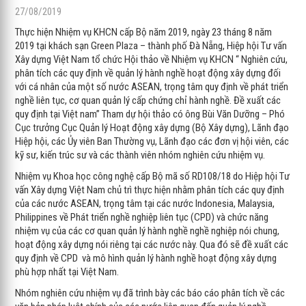
27/08/2019
Thực hiện Nhiệm vụ KHCN cấp Bộ năm 2019, ngày 23 tháng 8 năm
2019 tại khách sạn Green Plaza – thành phố Đà Nẵng, Hiệp hội Tư vấn
Xây dựng Việt Nam tổ chức Hội thảo về Nhiệm vụ KHCN “ Nghiên cứu,
phân tích các quy định về quản lý hành nghề hoạt động xây dựng đối
với cá nhân của một số nước ASEAN, trọng tâm quy định về phát triển
nghề liên tục, cơ quan quản lý cấp chứng chỉ hành nghề. Đề xuất các
quy định tại Việt nam” Tham dự hội thảo có ông Bùi Văn Dưỡng – Phó
Cục trưởng Cục Quản lý Hoạt động xây dựng (Bộ Xây dựng), Lãnh đạo
Hiệp hội, các Ủy viên Ban Thường vụ, Lãnh đạo các đơn vị hội viên, các
kỹ sư, kiến trúc sư và các thành viên nhóm nghiên cứu nhiệm vụ.
Nhiệm vụ Khoa học công nghệ cấp Bộ mã số RD108/18 do Hiệp hội Tư
vấn Xây dựng Việt Nam chủ trì thực hiện nhằm phân tích các quy định
của các nước ASEAN, trọng tâm tại các nước Indonesia, Malaysia,
Philippines về Phát triển nghề nghiệp liên tục (CPD) và chức năng
nhiệm vụ của các cơ quan quản lý hành nghề nghề nghiệp nói chung,
hoạt động xây dựng nói riêng tại các nước này. Qua đó sẽ đề xuất các
quy định về CPD và mô hình quản lý hành nghề hoạt động xây dựng
phù hợp nhất tại Việt Nam.
Nhóm nghiên cứu nhiệm vụ đã trình bày các báo cáo phân tích về các