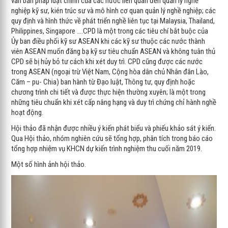
văn bản pháp luật chính của các nước liên quan đến quản lý nghề
nghiệp kỹ sư, kién trúc sư và mô hình cơ quan quản lý nghề nghiệp; các
quy định và hình thức về phát triển nghề liên tục tại Malaysia, Thailand,
Philippines, Singapore ….CPD là một trong các tiêu chí bắt buộc của
Ủy ban điều phối kỹ sư ASEAN khi các kỹ sư thuộc các nước thành
viên ASEAN muốn đăng bạ kỹ sư tiêu chuẩn ASEAN và không tuân thủ
CPD sẽ bị hủy bỏ tư cách khi xét duy trì. CPD cũng được các nước
trong ASEAN (ngoại trừ Việt Nam, Cộng hòa dân chủ Nhân đân Lào,
Căm – pu- Chia) ban hành từ Đạo luật, Thông tư, quy định hoặc
chương trình chi tiết và được thực hiện thường xuyên; là một trong
những tiêu chuẩn khi xét cấp nâng hạng và duy trì chứng chỉ hành nghề
hoạt động.
Hội thảo đã nhận được nhiều ý kiến phát biểu và phiếu khảo sát ý kiến.
Qua Hội thảo, nhóm nghiên cứu sẽ tổng hợp, phân tích trong báo cáo
tổng hợp nhiệm vụ KHCN dự kiến trình nghiệm thu cuối năm 2019.
Một số hình ảnh hội thảo.