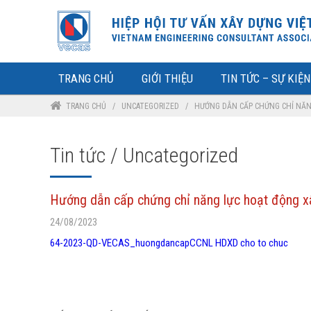
TRANG CHỦ
GIỚI THIỆU
TIN TỨC – SỰ KIỆN
TRANG CHỦ
/
UNCATEGORIZED
/
HƯỚNG DẪN CẤP CHỨNG CHỈ NĂNG
Tin tức / Uncategorized
Hướng dẫn cấp chứng chỉ năng lực hoạt động xây
24/08/2023
64-2023-QD-VECAS_huongdancapCCNL HDXD cho to chuc