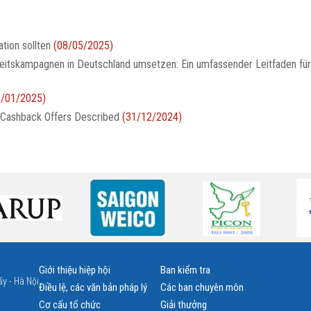
tion sollten
(08/05/2025)
eitskampagnen in Deutschland umsetzen: Ein umfassender Leitfaden fü
9/01/2025)
 Cashback Offers Described
(31/12/2024)
Giới thiệu hiệp hội
Ban kiểm tra
y - Hà Nội
Điều lệ, các văn bản pháp lý
Các ban chuyên môn
Cơ cấu tổ chức
Giải thưởng