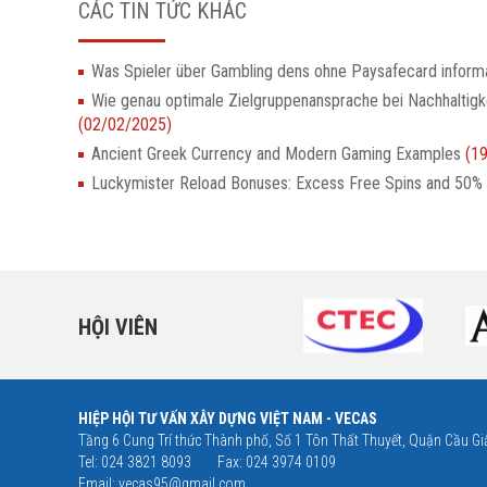
CÁC TIN TỨC KHÁC
Was Spieler über Gambling dens ohne Paysafecard informa
Wie genau optimale Zielgruppenansprache bei Nachhaltigk
(02/02/2025)
Ancient Greek Currency and Modern Gaming Examples
(1
Luckymister Reload Bonuses: Excess Free Spins and 50%
HỘI VIÊN
HIỆP HỘI TƯ VẤN XÂY DỰNG VIỆT NAM - VECAS
Tầng 6 Cung Trí thức Thành phố, Số 1 Tôn Thất Thuyết, Quận Cầu Giấ
Tel: 024 3821 8093
Fax: 024 3974 0109
Email:
vecas95@gmail.com