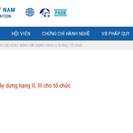
HỘI VIÊN
CHỨNG CHỈ HÀNH NGHỀ
VB PHÁP QUY
 LỰC HOẠT ĐỘNG XÂY DỰNG HẠNG II, III CHO TỔ CHỨC
 dựng hạng II, III cho tổ chức