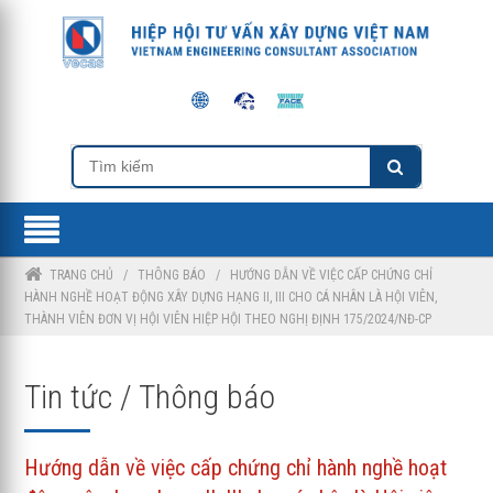
TRANG CHỦ
/
THÔNG BÁO
/
HƯỚNG DẪN VỀ VIỆC CẤP CHỨNG CHỈ
HÀNH NGHỀ HOẠT ĐỘNG XÂY DỰNG HẠNG II, III CHO CÁ NHÂN LÀ HỘI VIÊN,
THÀNH VIÊN ĐƠN VỊ HỘI VIÊN HIỆP HỘI THEO NGHỊ ĐỊNH 175/2024/NĐ-CP
Tin tức / Thông báo
Hướng dẫn về việc cấp chứng chỉ hành nghề hoạt