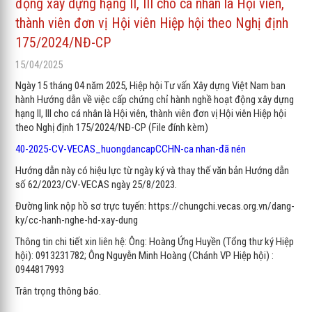
động xây dựng hạng II, III cho cá nhân là Hội viên,
thành viên đơn vị Hội viên Hiệp hội theo Nghị định
175/2024/NĐ-CP
15/04/2025
Ngày 15 tháng 04 năm 2025, Hiệp hội Tư vấn Xây dựng Việt Nam ban
hành Hướng dẫn về việc cấp chứng chỉ hành nghề hoạt động xây dựng
hạng II, III cho cá nhân là Hội viên, thành viên đơn vị Hội viên Hiệp hội
theo Nghị định 175/2024/NĐ-CP (File đính kèm)
40-2025-CV-VECAS_huongdancapCCHN-ca nhan-đã nén
Hướng dẫn này có hiệu lực từ ngày ký và thay thế văn bản Hướng dẫn
số 62/2023/CV-VECAS ngày 25/8/2023.
Đường link nộp hồ sơ trực tuyến: https://chungchi.vecas.org.vn/dang-
ky/cc-hanh-nghe-hd-xay-dung
Thông tin chi tiết xin liên hệ: Ông: Hoàng Ứng Huyền (Tổng thư ký Hiệp
hội): 0913231782; Ông Nguyễn Minh Hoàng (Chánh VP Hiệp hội) :
0944817993
Trân trọng thông báo.