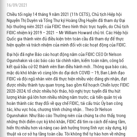
16/09/2021
Chiều tối ngày 14 tháng 9 năm 2021 (11h CETS), Chủ tịch Hiệp hội
Nguyễn Thị Duyên và Tổng Thư ký Hoàng Ứng Huyền đã tham dự Đại
hội thường niên 2021 của FIDIC theo hình thức trực tuyến, do Chủ tịch
FIDIC nhiệm kỳ 2019 – 2021 – Mr William Howard chủ trì. Các Hiệp hội
Quốc gia thành viên đủ điều kiện trên toàn cầu đã tham dự để thực
hiện quyền và trách nhiệm của mình đối với các hoạt động của FIDIC.
Đại hội đã nghe Báo cáo hoạt động năm của FIDIC CEO Dr Nelson
Ogunshakin và các báo cáo tài chính năm, kiểm toán năm, công bố
kết quả bầu cử 02 thành viên Ban điều hành mới…Thông qua báo cáo,
mặc dù khó khăn vô cùng lớn do đại dich COVID – 19, Ban Lãnh đạo
FIDIC và đội ngũ nhân viên đã thực hiện nhiều việc đáng ghi nhận, đạt
được nhiều thành tựu quan trọng, bao gồm Kế hoạch Chiến lược FIDIC
2020-2024; tổ chức nhiều hội thảo, hội nghị trực tuyến đã thu hút
lượng khán giả lớn hơn nhiều những năm trước; cải tiến quản trị và
hoàn thành các thay đổi về quy chế FIDIC, tái cấu trúc Ủy ban công
tác, khu vực hóa, chương trình chứng nhận… Theo Dr Nelson
Ogunshakin: Như Báo cáo Thường niên của chúng ta cho thấy, trong
những thời điểm cực kỳ khó khăn, FIDIC đã tìm ra cách để nâng tầm,
hiển thị nhiều hơn và nâng cao ảnh hưởng trong lĩnh vực xây dựng, kỹ
thuật và cơ sở hạ tầng toàn cầu. Tôi không thể tự hào hơn về những