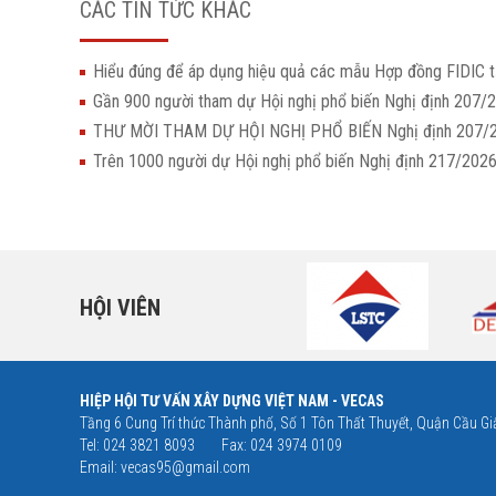
CÁC TIN TỨC KHÁC
Hiểu đúng để áp dụng hiệu quả các mẫu Hợp đồng FIDIC t
Gần 900 người tham dự Hội nghị phổ biến Nghị định 207/
THƯ MỜI THAM DỰ HỘI NGHỊ PHỔ BIẾN Nghị định 207
Trên 1000 người dự Hội nghị phổ biến Nghị định 217/20
HỘI VIÊN
HIỆP HỘI TƯ VẤN XÂY DỰNG VIỆT NAM - VECAS
Tầng 6 Cung Trí thức Thành phố, Số 1 Tôn Thất Thuyết, Quận Cầu Giấ
Tel: 024 3821 8093
Fax: 024 3974 0109
Email:
vecas95@gmail.com