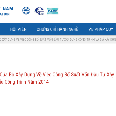
HỘI VIÊN
CHỨNG CHỈ HÀNH NGHỀ
VB PHÁP QUY
BỘ XÂY DỰNG VỀ VIỆC CÔNG BỐ SUẤT VỐN ĐẦU TƯ XÂY DỰNG CÔNG TRÌNH VÀ GIÁ XÂY D
Của Bộ Xây Dựng Về Việc Công Bố Suất Vốn Đầu Tư Xây
ấu Công Trình Năm 2014