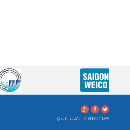
@2015 VECAS . Thiết kế bởi
LIVA