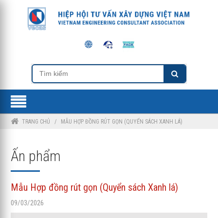
TRANG CHỦ
/
MẪU HỢP ĐỒNG RÚT GỌN (QUYỂN SÁCH XANH LÁ)
Ấn phẩm
Mẫu Hợp đồng rút gọn (Quyển sách Xanh lá)
09/03/2026