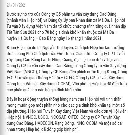
21/01/2021
Được sự hỗ trợ của Công ty Cổ phần tư vấn xây dựng Cao Bằng
(thành viên Hiệp hội) và Đảng ủy, Ủy ban Nhân dân xã Mã Ba, Hiệp hội
Tư vấn Xây dựng Việt Nam đã tổ chức chương trình tặng quà nhân dịp
Tết Tân Sửu 2021 cho 70 hộ gia đình khó khăn thuộc xã Mã Ba –
huyện Hà Quảng – Cao Bằng ngày 16 tháng 1 năm 2021.
Đoàn Hiệp hội do bà Nguyễn Thị Duyên, Chủ tịch Hiệp hội làm trưởng
đoàn cùng Phó Chủ tịch Trần Đức Toàn, Giám đốc Công ty CP tư vấn
xây dựng Cao Bằng La Thị Hồng Giang, đại diện các đơn vị hội viên:
Công ty CP tư vấn xây dựng Cao Bằng, Tổng Công ty tư vấn Xây dựng
Việt Nam (VNCC), Công ty CP Bóng đèn phích nước Rạng Đông, Công
ty CP Tư vấn giao thông Hà nội – CTEC, Công ty CP Tư vấn Xây dựng
Công trình Vật liệu Xây dựng (CCBM), Văn phòng Hiệp hội đã đến trao
các phần quà cho các hộ gia đình khó khăn.
Đây là hoạt động truyền thống hàng năm của Hiệp hội với tinh thần
mong muốn góp một phần nhỏ cho các gia đình khó khăn tại một số
địa phương. Hiệp hội Tư vấn Xây dựng Việt Nam và các đơn vị Hội viên
Hiệp hội là VNCC, USCO, INCOSAF, CITEC, Công ty CP Tư vấn Xây
dựng Cao Bằng, HADECON, Rạng Đông, INNO, CCBM và một số cá
nhân trong Hiệp hội đã đóng góp kinh phí.