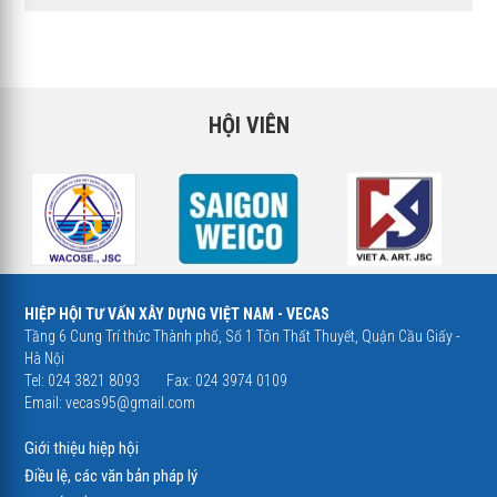
HỘI VIÊN
HIỆP HỘI TƯ VẤN XÂY DỰNG VIỆT NAM - VECAS
Tầng 6 Cung Trí thức Thành phố, Số 1 Tôn Thất Thuyết, Quận Cầu Giấy -
Hà Nội
Tel: 024 3821 8093
Fax: 024 3974 0109
Email:
vecas95@gmail.com
Giới thiệu hiệp hội
Điều lệ, các văn bản pháp lý