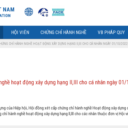
HỘI VIÊN
CHỨNG CHỈ HÀNH NGHỀ
VB PHÁP QUY
HỨNG CHỈ HÀNH NGHỀ HOẠT ĐỘNG XÂY DỰNG HẠNG II,III CHO CÁ NHÂN NGÀY 01/10/2022 
nghề hoạt động xây dựng hạng II,III cho cá nhân ngày 01/
ựng của Hiệp hội, Hội đồng xét cấp chứng chỉ hành nghề Hoạt động xây dựng 
 chỉ hành nghề hoạt động xây dựng hạng II,III cho các nhân thuộc đơn vị Hội vi