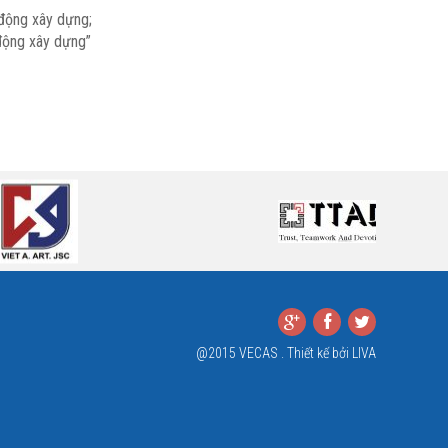
 động xây dựng;
 động xây dựng”
@2015 VECAS . Thiết kế bởi
LIVA