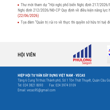
Thư mời tham dự “Hội nghị phổ biến Nghị định 217/2026/N
Nghị định 212/2026/NĐ-CP Quy định về điều kiện năng lực h
(22/06/2026)
Tọa đàm “Quản trị rủi ro về thực thi quyền sở hữu trí t
HỘI VIÊN
HIỆP HỘI TƯ VẤN XÂY DỰNG VIỆT NAM - VECAS
Tầng 6 Cung Trí thức Thành phố, Số 1 Tôn Thất Thuyết, Quận Cầu Giấ
Tel: 024 3821 8093
Fax: 024 3974 0109
Email:
vecas95@gmail.com