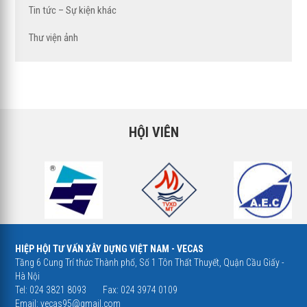
Tin tức – Sự kiện khác
Thư viện ảnh
HỘI VIÊN
HIỆP HỘI TƯ VẤN XÂY DỰNG VIỆT NAM - VECAS
Tầng 6 Cung Trí thức Thành phố, Số 1 Tôn Thất Thuyết, Quận Cầu Giấy -
Hà Nội
Tel: 024 3821 8093
Fax: 024 3974 0109
Email:
vecas95@gmail.com