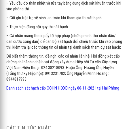
– Yêu cầu đo thân nhiệt và rửa tay bằng dung dịch sát khuẩn trước khi
vào phòng thi.
– Giữ gìn trật tự, vệ sinh, an toàn khi tham gia thi sát hạch.
– Thực hiện đúng nội quy thi sát hạch.
– Cá nhân mang theo giấy tờ hợp pháp (chứng minh thư nhân dân/
căn cước công dân) để cán bộ sát hạch đối chiếu trước khi vào phòng
thi, kiểm tra lại các thông tin cá nhân tại danh sách tham dự sát hạch;
Để biết thêm thông tin, đề nghị các cá nhân liên hệ: Hội đồng xét cấp
chứng chỉ hành nghề hoạt động xây dựng Hiệp hội Tư vấn Xây dựng
Việt Nam Điện thoại: 024.38218093. Hoặc Ông: Hoàng Ứng Huyền
(Tổng thư ký Hiệp hội): 0913231782; Ông Nguyễn Minh Hoàng :
0944817993
Danh sách sát hạch cấp CCHN HĐXD ngày 06-11-2021 tại Hải Phòng
CÁC TIN TỨC KHÁC