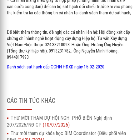
– Cá nhân mang theo giấy tờ hợp pháp (chứng minh thư nhân dân/
căn cước công dân) để cán bộ sát hạch đối chiếu trước khi vào phòng
thi, kiểm tra lại các thông tin cá nhân tại danh sách tham dự sát hạch;
Để biết thêm thông tin, đề nghị các cá nhân liên hệ: Hội đồng xét cấp
chứng chỉ hành nghề hoạt động xây dựng Hiệp hội Tư vấn Xây dựng
Việt Nam Điện thoại: 024.38218093. Hoặc Ông: Hoàng Ứng Huyền
(Tổng thư ký Hiệp hội): 0913231782 ; Ông Nguyễn Minh Hoàng :
0944817993
Danh sách sát hạch cấp CCHN HĐXD ngày 15-02-2020
CÁC TIN TỨC KHÁC
THƯ MỜI THAM DỰ HỘI NGHỊ PHỔ BIẾN Nghị định
207/2026/NĐ-CP
(10/07/2026)
Thư mời tham dự khóa học BIM Coordinator (Điều phối viên