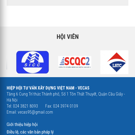
HỘI VIÊN
HIỆP HỘI TƯ VẤN XÂY DỰNG VIỆT NAM - VECAS
Tầng 6 Cung Trí thức Thành phố, Số 1 Tôn Thất Thuyết, Quận Cầu Giấy -
Hà Nội
Tel: 024 3821 8093
Fax: 024 3974 0109
Email:
vecas95@gmail.com
Giới thiệu hiệp hội
Điều lệ, các văn bản pháp lý