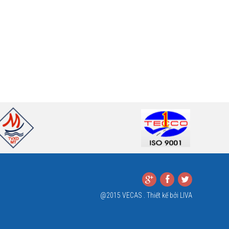
@2015 VECAS . Thiết kế bởi
LIVA