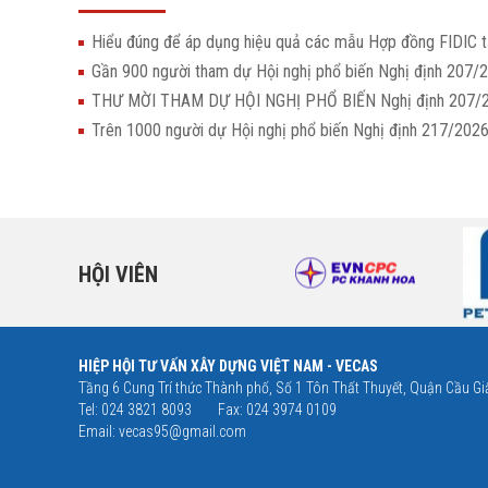
Hiểu đúng để áp dụng hiệu quả các mẫu Hợp đồng FIDIC t
Gần 900 người tham dự Hội nghị phổ biến Nghị định 207/
THƯ MỜI THAM DỰ HỘI NGHỊ PHỔ BIẾN Nghị định 207
Trên 1000 người dự Hội nghị phổ biến Nghị định 217/20
HỘI VIÊN
HIỆP HỘI TƯ VẤN XÂY DỰNG VIỆT NAM - VECAS
Tầng 6 Cung Trí thức Thành phố, Số 1 Tôn Thất Thuyết, Quận Cầu Giấ
Tel: 024 3821 8093
Fax: 024 3974 0109
Email:
vecas95@gmail.com