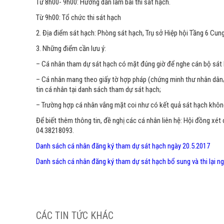
Từ 8h00- 9h00: Hướng dẫn làm bài thi sát hạch.
Từ 9h00: Tổ chức thi sát hạch
2. Địa điểm sát hạch: Phòng sát hạch, Trụ sở Hiệp hội Tầng 6 Cung
3. Những điểm cần lưu ý:
– Cá nhân tham dự sát hạch có mặt đúng giờ để nghe cán bộ sát h
– Cá nhân mang theo giấy tờ hợp pháp (chứng minh thư nhân dân/ 
tin cá nhân tại danh sách tham dự sát hạch;
– Trường hợp cá nhân vắng mặt coi như có kết quả sát hạch khôn
Để biết thêm thông tin, đề nghị các cá nhân liên hệ: Hội đồng xé
04.38218093.
Danh sách cá nhân đăng ký tham dự sát hạch ngày 20.5.2017
Danh sách cá nhân đăng ký tham dự sát hạch bổ sung và thi lại n
CÁC TIN TỨC KHÁC