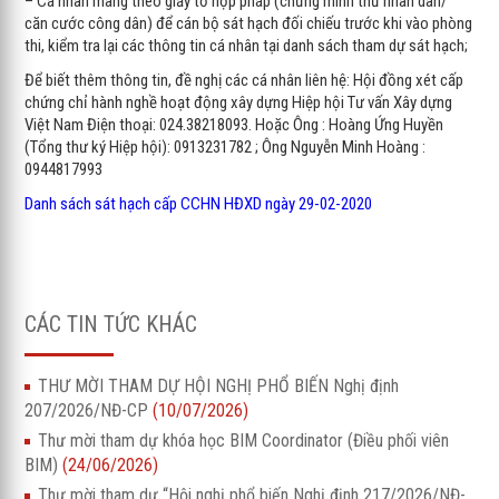
– Cá nhân mang theo giấy tờ hợp pháp (chứng minh thư nhân dân/
căn cước công dân) để cán bộ sát hạch đối chiếu trước khi vào phòng
thi, kiểm tra lại các thông tin cá nhân tại danh sách tham dự sát hạch;
Để biết thêm thông tin, đề nghị các cá nhân liên hệ: Hội đồng xét cấp
chứng chỉ hành nghề hoạt động xây dựng Hiệp hội Tư vấn Xây dựng
Việt Nam Điện thoại: 024.38218093. Hoặc Ông : Hoàng Ứng Huyền
(Tổng thư ký Hiệp hội): 0913231782 ; Ông Nguyễn Minh Hoàng :
0944817993
Danh sách sát hạch cấp CCHN HĐXD ngày 29-02-2020
CÁC TIN TỨC KHÁC
THƯ MỜI THAM DỰ HỘI NGHỊ PHỔ BIẾN Nghị định
207/2026/NĐ-CP
(10/07/2026)
Thư mời tham dự khóa học BIM Coordinator (Điều phối viên
BIM)
(24/06/2026)
Thư mời tham dự “Hội nghị phổ biến Nghị định 217/2026/NĐ-