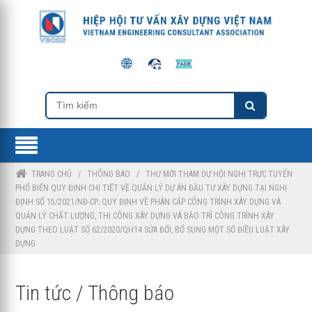
TRANG CHỦ
/
THÔNG BÁO
/
THƯ MỜI THAM DỰ HỘI NGHỊ TRỰC TUYẾN
PHỔ BIẾN QUY ĐỊNH CHI TIẾT VỀ QUẢN LÝ DỰ ÁN ĐẦU TƯ XÂY DỰNG TẠI NGHỊ
ĐỊNH SỐ 15/2021/NĐ-CP; QUY ĐỊNH VỀ PHÂN CẤP CÔNG TRÌNH XÂY DỰNG VÀ
QUẢN LÝ CHẤT LƯỢNG, THI CÔNG XÂY DỰNG VÀ BẢO TRÌ CÔNG TRÌNH XÂY
DỰNG THEO LUẬT SỐ 62/2020/QH14 SỬA ĐỔI, BỔ SUNG MỘT SỐ ĐIỀU LUẬT XÂY
DỰNG
Tin tức / Thông báo