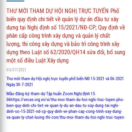
THƯ MỜI THAM DỰ HỘI NGHỊ TRỰC TUYẾN Phổ
biến quy định chi tiết về quản lý dự án đầu tư xây
dựng tại Nghị định số 15/2021/NĐ-CP; Quy định về
phân cấp công trình xây dựng và quản lý chất
lượng, thi công xây dựng và bảo trì công trình xây
dựng theo Luật số 62/2020/QH14 sửa đổi, bổ sung
một số điều Luật Xây dựng
05/07/2021
Thư mời tham dự Hội nghị trực tuyến phổ biến NĐ 15-2021 và 06-2021
Ngày 30-7-2021
Mẫu-đăng-ký-tham-dự Tập huấn Zoom Nghị định 15
06https://vecas.org.vn/vi/thu-moi-tham-du-hoi-nghi-truc-tuyen-pho-
bien-quy-dinh-chi-tiet-ve-quan-ly-du-an-dau-tu-xay-dung-tai-nghi-
dinh-so-15-2021-nd-cp-quy-dinh-ve-phan-cap-cong-trinh-xay-dung-
va-quan-ly-chat-luong-thi-con/thu-moi-tham-du-hoi-nghi-truc-tuyen-