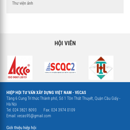
Thư viện ảnh
HỘI VIÊN
HIỆP HỘI TƯ VẤN XÂY DỰNG VIỆT NAM - VECAS
Tầng 6 Cung Trí thức Thành phố, Số 1 Tôn Thất Thuyết, Quận Cầu Giấy -
Hà Nội
Tel: 024 3821 8093
Fax: 024 3974 0109
Email:
vecas95@gmail.com
Giới thiệu hiệp hội