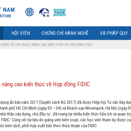
HỘI VIÊN
CHỨNG CHỈ HÀNH NGHỀ
VB PHÁP QUY
 TƯỞNG ĐỂ CẬP NHẬT, NÂNG CAO KIẾN THỨC VỀ HỢP ĐỒNG FIDIC
, nâng cao kiến thức về Hợp đồng FIDIC
 dựng ấn bản năm 2017 (Quyển sách Đỏ 2017) đã được Hiệp hội Tư vấn Xây dự
Thành phố Hồ Chí Minh (ngày 03 – 04) và Khách sạn Movenpick, Hà Nội (ngày 0
nhà thầu xây dựng, chủ đầu tư…đã mang lại nhiều kiến thức hữu ích và quan trọ
IDIC. Cùng với tài liệu do giảng viên biên soạn, các học viên tham dự được 
 biên dịch, phối hợp xuất bản theo thỏa thuận của FIDIC.