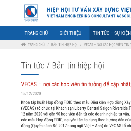
TRANG CHỦ
GIỚI THIỆU
TIN TỨC – SỰ KIỆN
TRANG CHỦ
/
BẢN TIN HIỆP HỘI
/
VECAS – NƠI CÁC HỌC VIÊN TIN
Tin tức / Bản tin hiệp hội
VECAS – nơi các học viên tin tưởng để cập nhật
15/12/2020
Khóa tập huấn Hợp đồng FIDIC theo mẫu Điều kiện Hợp đồng Xây
(VECAS) tổ chức tại Khách sạn Liberty Central Saigon Riverside,
12 năm 2020 với gần 90 học viên đến từ các doanh nghiệp tư vấn, 
các mẫu Hợp đồng FIDIC, nguyên tắc áp dụng theo hướng dẫn của F
đồng (Quyển sách Đỏ 2017 song ngữ Việt – Anh) do VECAS tổ chức