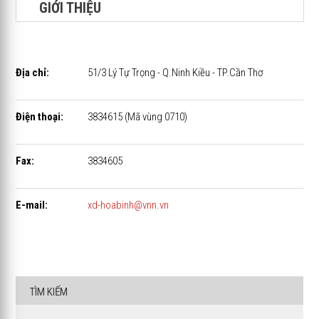
GIỚI THIỆU
Địa chỉ:
51/3 Lý Tự Trọng - Q.Ninh Kiều - TP.Cần Thơ
Điện thoại:
3834615 (Mã vùng 0710)
Fax:
3834605
E-mail:
xd-hoabinh@vnn.vn
TÌM KIẾM