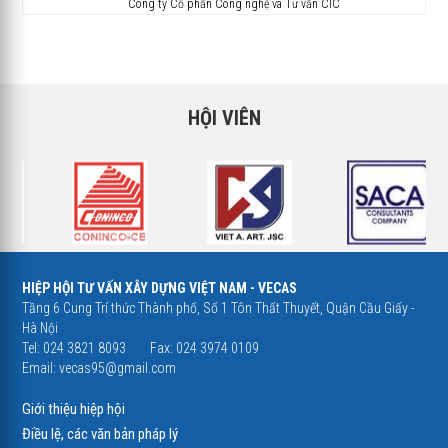
Công ty Cổ phần Công nghệ và Tư vấn CIC
HỘI VIÊN
HIỆP HỘI TƯ VẤN XÂY DỰNG VIỆT NAM - VECAS
Tầng 6 Cung Trí thức Thành phố, Số 1 Tôn Thất Thuyết, Quận Cầu Giấy -
Hà Nội
Tel: 024 3821 8093
Fax: 024 3974 0109
Email:
vecas95@gmail.com
Giới thiệu hiệp hội
Điều lệ, các văn bản pháp lý