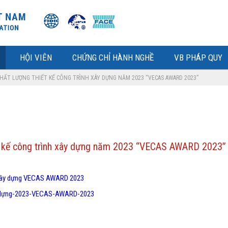
HỘI VIÊN
CHỨNG CHỈ HÀNH NGHỀ
VB PHÁP QUY
HẤT LƯỢNG THIẾT KẾ CÔNG TRÌNH XÂY DỰNG NĂM 2023 “VECAS AWARD 2023”
ết kế công trình xây dựng năm 2023 “VECAS AWARD 2023”
h xây dựng VECAS AWARD 2023
ây-dựng-2023-VECAS-AWARD-2023